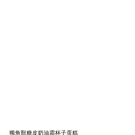
獨角獸糖皮奶油霜杯子蛋糕