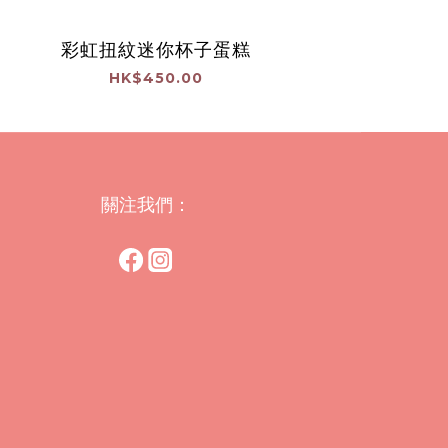
彩虹扭紋迷你杯子蛋糕
HK$450.00
關注我們：