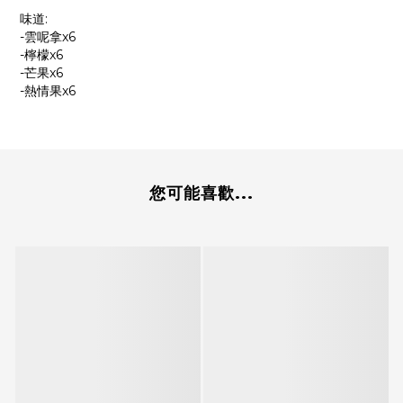
味道:
-雲呢拿x6
-檸檬x6
-芒果x6
-熱情果x6
您可能喜歡...