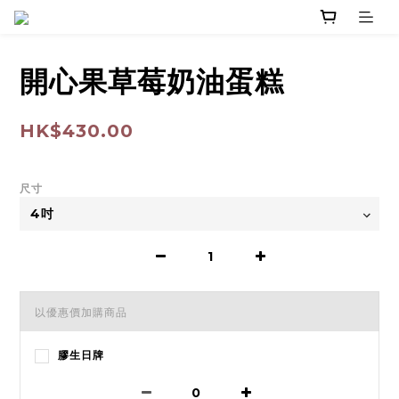
開心果草莓奶油蛋糕
HK$430.00
尺寸
以優惠價加購商品
膠生日牌