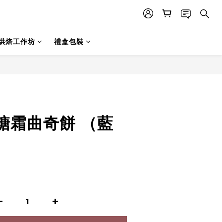
烘焙工作坊
禮盒包裝
糖霜曲奇餅 （藍