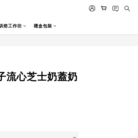
烘焙工作坊
禮盒包裝
子流心芝士奶蓋奶