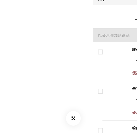
以優惠價加購商品
膠
優
朱
優
粉