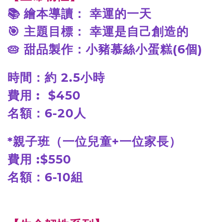
📚
繪本導讀：
幸運的一天
🎯
主題目標：
幸運是自己創造的
🥧
甜品製作：小豬慕絲小蛋糕(6
個)
時間：約 2.5
小時
費用 : $450
名額：6-20
人
*
親子班（一位兒童+
一位家長）
費用 :$550
名額：6-10
組