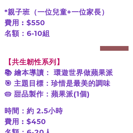
*
親子班（一位兒童+一位家長）
費用 : $550
名額：6-10組
prev
next
【共生韌性系列】
📚
繪本導讀： 環遊世界做蘋果派
🎯
主題目標：珍惜是最美的調味
🥧
甜品製作：蘋果派(1個)
時間：約 2.5小時
費用 : $450
名額：6-20人