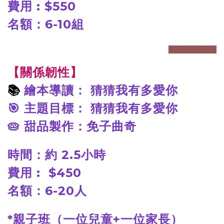
費用 : $550
名額：6-10組
prev
next
【關係韌性】
📚
繪本導讀： 猜猜我有多愛你
🎯 主題目標： 猜猜我有多愛你
🥧
甜品製作：免子曲奇
時間：約 2.5
小時
費用 : $450
名額：6-20
人
*
親子班（一位兒童+
一位家長）