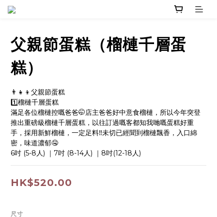
父親節蛋糕（榴槤千層蛋
糕）
👨‍👧‍👦父親節蛋糕
1️⃣榴槤千層蛋糕
滿足各位榴槤控嘅爸爸🤭店主爸爸好中意食榴槤，所以今年突登
推出重磅級榴槤千層蛋糕，以往訂過嘅客都知我哋嘅蛋糕好重
手，採用新鮮榴槤，一定足料‼️未切已經聞到榴槤飄香，入口綿
密，味道濃郁🤤
6吋 (5-8人) ｜7吋 (8-14人) ｜8吋(12-18人)
HK$520.00
尺寸