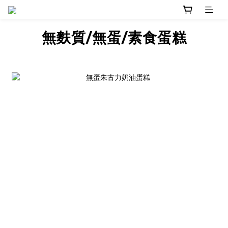
無麩質/無蛋/素食蛋糕