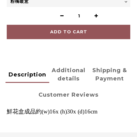
ADD TO CART
Additional
Shipping &
Description
details
Payment
Customer Reviews
鮮花盒成品約(w)16x (h)30x (d)16cm