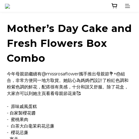
Mother’s Day Cake and
Fresh Flowers Box
Combo
今年母親節繼續有@missrosaflower攜手推出母親節💐+🎂組
合，非常方便同一地方取貨。她貼心為媽媽們設計了粉紅色調和
粉紫色調的鮮花，配搭很有美感，十分和諧又舒服。除了花盒，
大家亦可以到她主頁看看母親節花束🥰
-  原味戚風蛋糕
- 自家製櫻花醬
-  蜜桃果肉
-  白茶大白毫茉莉花忌廉
-  櫻花忌廉