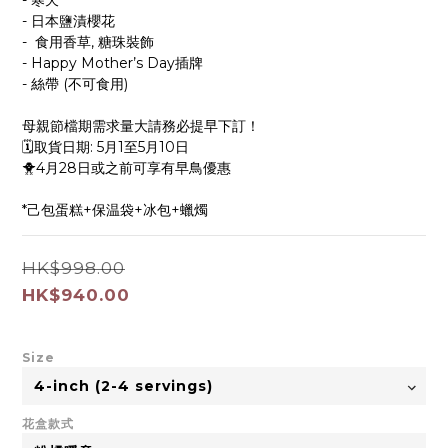
- 寒天
- 日本鹽漬櫻花
-  食用香草, 糖珠裝飾
- Happy Mother’s Day插牌
- 絲帶 (不可食用)
母親節檔期需求量大請務必提早下訂！
🗓️取貨日期: 5月1至5月10日
🐥4月28日或之前可享有早鳥優惠
*己包蛋糕+保温袋+冰包+蠟燭
HK$998.00
HK$940.00
Size
花盒款式