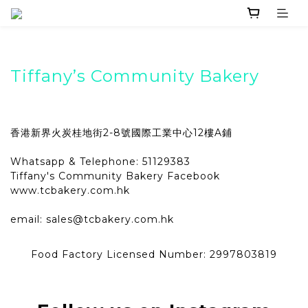
Tiffany’s Community Bakery
香港新界火炭桂地街2-8號國際工業中心12樓A鋪
Whatsapp & Telephone: 51129383
Tiffany's Community Bakery Facebook
www.tcbakery.com.hk
email: sales@tcbakery.com.hk
Food Factory Licensed Number: 2997803819